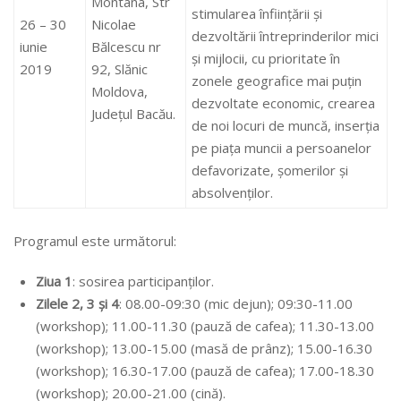
Montana, Str
stimularea înființării și
26 – 30
Nicolae
dezvoltării întreprinderilor mici
iunie
Bălcescu nr
şi mijlocii, cu prioritate în
2019
92, Slănic
zonele geografice mai puțin
Moldova,
dezvoltate economic, crearea
Județul Bacău.
de noi locuri de muncă, inserția
pe piața muncii a persoanelor
defavorizate, șomerilor și
absolvenților.
Programul este următorul:
Ziua 1
: sosirea participanților.
Zilele 2, 3 și 4
: 08.00-09:30 (mic dejun); 09:30-11.00
(workshop); 11.00-11.30 (pauză de cafea); 11.30-13.00
(workshop); 13.00-15.00 (masă de prânz); 15.00-16.30
(workshop); 16.30-17.00 (pauză de cafea); 17.00-18.30
(workshop); 20.00-21.00 (cină).