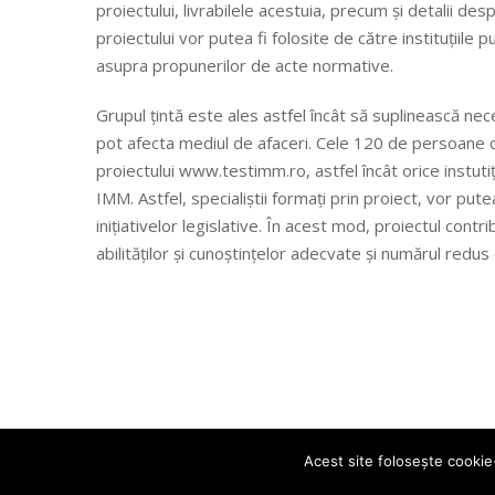
proiectului, livrabilele acestuia, precum și detalii des
proiectului vor putea fi folosite de către instituțiile p
asupra propunerilor de acte normative.
Grupul țintă este ales astfel încât să suplinească ne
pot afecta mediul de afaceri. Cele 120 de persoane ca
proiectului www.testimm.ro, astfel încât orice instuti
IMM. Astfel, specialiștii formați prin proiect, vor put
inițiativelor legislative. În acest mod, proiectul con
abilităților și cunoștințelor adecvate și numărul red
Acest site foloseşte cookie-
© 2019 PTIR-SE