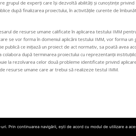
pre grupul de experți care își dezvoltă abilități și cunoștințe privi
ublice după finalizarea proiectului, în activitățile curente de îmbunăt
cesarul de resurse umane calificate în aplicarea testului IMM pen
re se vor forma în domeniul aplicării testului IMM, vor forma un g
ție publică ce inițiază un proiect de act normativ, sa poată avea ac
ea colabora după terminarea proiectului cu reprezentanții instituțiil
tribuie la rezolvarea celor două probleme identificate privind aplic
us de resurse umane care ar trebui să realizeze testul IMM.
uri. Prin continuarea navigării, eşti de acord cu modul de utilizare a aces