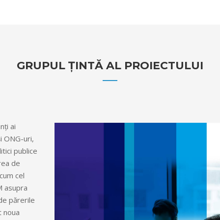
GRUPUL ȚINTĂ AL PROIECTULUI
ți ai
și ONG-uri,
tici publice
rea de
ecum cel
MM asupra
de părerile
ât noua