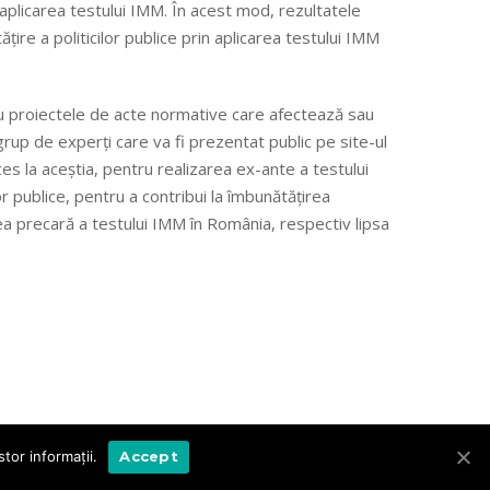
nd aplicarea testului IMM. În acest mod, rezultatele
ățire a politicilor publice prin aplicarea testului IMM
tru proiectele de acte normative care afectează sau
rup de experți care va fi prezentat public pe site-ul
ces la aceștia, pentru realizarea ex-ante a testului
or publice, pentru a contribui la îmbunătățirea
area precară a testului IMM în România, respectiv lipsa
tor informaţii.
Accept