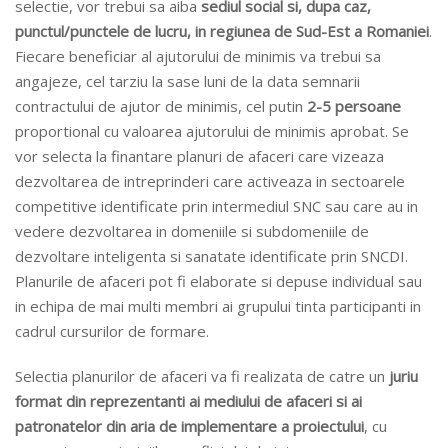
selectie, vor trebui sa aiba
sediul social si, dupa caz,
punctul/punctele de lucru, in regiunea de Sud-Est a Romaniei
.
Fiecare beneficiar al ajutorului de minimis va trebui sa
angajeze, cel tarziu la sase luni de la data semnarii
contractului de ajutor de minimis, cel putin
2-5 persoane
proportional cu valoarea ajutorului de minimis aprobat. Se
vor selecta la finantare planuri de afaceri care vizeaza
dezvoltarea de intreprinderi care activeaza in sectoarele
competitive identificate prin intermediul SNC sau care au in
vedere dezvoltarea in domeniile si subdomeniile de
dezvoltare inteligenta si sanatate identificate prin SNCDI.
Planurile de afaceri pot fi elaborate si depuse individual sau
in echipa de mai multi membri ai grupului tinta participanti in
cadrul cursurilor de formare.
Selectia planurilor de afaceri va fi realizata de catre un
juriu
format din reprezentanti ai mediului de afaceri si ai
patronatelor din aria de implementare a proiectului
, cu