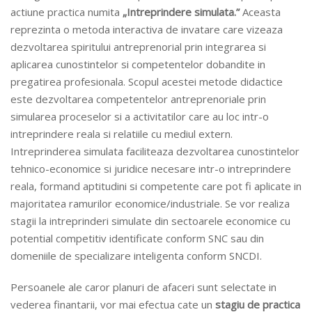
actiune practica numita
„Intreprindere simulata.”
Aceasta
reprezinta o metoda interactiva de invatare care vizeaza
dezvoltarea spiritului antreprenorial prin integrarea si
aplicarea cunostintelor si competentelor dobandite in
pregatirea profesionala. Scopul acestei metode didactice
este dezvoltarea competentelor antreprenoriale prin
simularea proceselor si a activitatilor care au loc intr-o
intreprindere reala si relatiile cu mediul extern.
Intreprinderea simulata faciliteaza dezvoltarea cunostintelor
tehnico-economice si juridice necesare intr-o intreprindere
reala, formand aptitudini si competente care pot fi aplicate in
majoritatea ramurilor economice/industriale. Se vor realiza
stagii la intreprinderi simulate din sectoarele economice cu
potential competitiv identificate conform SNC sau din
domeniile de specializare inteligenta conform SNCDI.
Persoanele ale caror planuri de afaceri sunt selectate in
vederea finantarii, vor mai efectua cate un
stagiu de practica