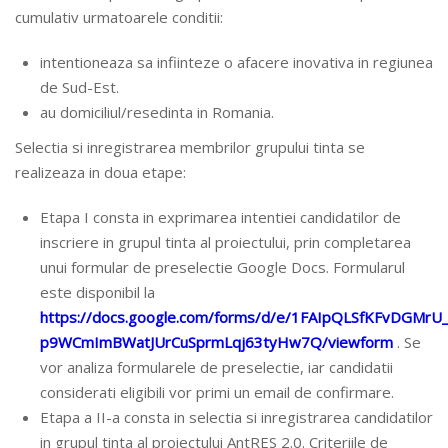
cumulativ urmatoarele conditii:
intentioneaza sa infiinteze o afacere inovativa in regiunea
de Sud-Est.
au domiciliul/resedinta in Romania.
Selectia si inregistrarea membrilor grupului tinta se
realizeaza in doua etape:
Etapa I consta in exprimarea intentiei candidatilor de
inscriere in grupul tinta al proiectului, prin completarea
unui formular de preselectie Google Docs. Formularul
este disponibil la
https://docs.google.com/forms/d/e/1FAIpQLSfKFvDGMr
p9WCmImBWatJUrCuSprmLqj63tyHw7Q/viewform
. Se
vor analiza formularele de preselectie, iar candidatii
considerati eligibili vor primi un email de confirmare.
Etapa a II-a consta in selectia si inregistrarea candidatilor
in grupul tinta al proiectului AntRES 2.0. Criteriile de