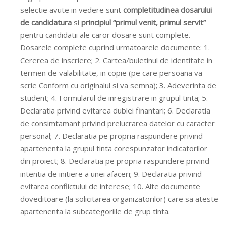
selectie avute in vedere sunt
completitudinea dosarului
de candidatura
si
principiul “primul venit, primul servit”
pentru candidatii ale caror dosare sunt complete.
Dosarele complete cuprind urmatoarele documente: 1.
Cererea de inscriere; 2. Cartea/buletinul de identitate in
termen de valabilitate, in copie (pe care persoana va
scrie Conform cu originalul si va semna); 3. Adeverinta de
student; 4. Formularul de inregistrare in grupul tinta; 5.
Declaratia privind evitarea dublei finantari; 6. Declaratia
de consimtamant privind prelucrarea datelor cu caracter
personal; 7. Declaratia pe propria raspundere privind
apartenenta la grupul tinta corespunzator indicatorilor
din proiect; 8. Declaratia pe propria raspundere privind
intentia de initiere a unei afaceri; 9. Declaratia privind
evitarea conflictului de interese; 10. Alte documente
doveditoare (la solicitarea organizatorilor) care sa ateste
apartenenta la subcategoriile de grup tinta.