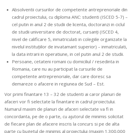
Absolventii cursurilor de competente antreprenoriale din
cadrul proiectului, cu diploma ANC: studenti (ISCED 5-7) –
cel putin in anul 2 de studii de licenta, doctoranzi in ciclul
de studii universitare de doctorat, cursanți (ISCED 4,
nivel de calificare 5, inmatriculati in colegiile organizate la
nivelul instituțiilor de invatamant superior) – inmatriculati,
la data intrarii in operatiune, in cel putin anul 2 de studii.
Persoane, cetateni romani cu domiciliul / resedinta in
Romania, care nu au participat la cursurile de
competente antreprenoriale, dar care doresc sa
demareze o afacere in regiunea de Sud – Est.
Vor primi finantare 13 – 32 de studenti ai caror planuri de
afaceri vor fi selectate la finantare in cadrul proiectului.
Numarul maxim de planuri de afaceri selectate va fi in
concordanta, pe de o parte, cu ajutorul de minimis solicitat
de fiecare plan de afacere inscris la concurs si pe de alta
parte cu bugetul de minimis al proiectului (maxim 1.300.000