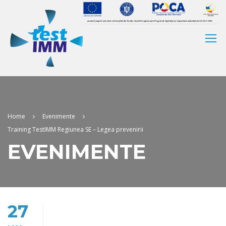
Home
Evenimente
Training TestIMM Regiunea SE – Legea prevenirii
EVENIMENTE
27