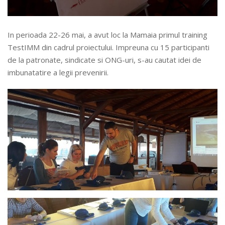
In perioada 22-26 mai, a avut loc la Mamaia primul training
TestIMM din cadrul proiectului. Impreuna cu 15 participanti
de la patronate, sindicate si ONG-uri, s-au cautat idei de
imbunatatire a legii prevenirii.