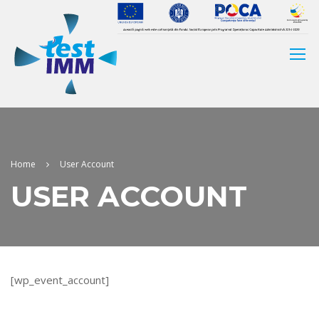
Home
User Account
USER ACCOUNT
[wp_event_account]