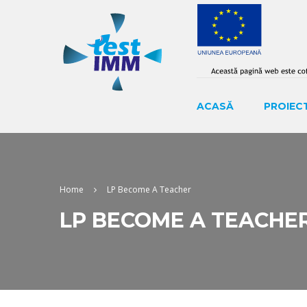
ACASĂ
PROIEC
Home
LP Become A Teacher
LP BECOME A TEACHE